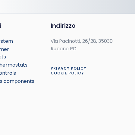
i
Indirizzo
ystem
Via Pacinotti, 26/28, 35030
Rubano PD
mer
ats
thermostats
PRIVACY POLICY
ntrols
COOKIE POLICY
cs components