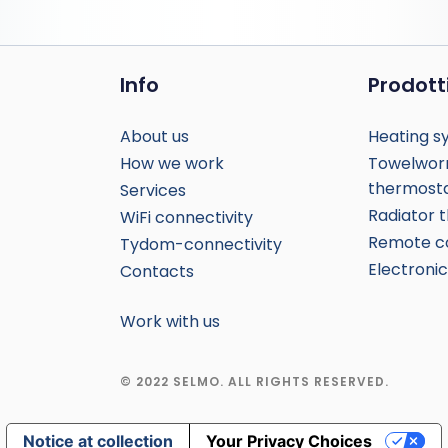
Info
Prodott
About us
Heating s
How we work
Towelwor
thermost
Services
Radiator 
WiFi connectivity
Remote co
Tydom-connectivity
Electroni
Contacts
Work with us
©
2022
SELMO. ALL RIGHTS RESERVED.
Notice at collection
Your Privacy Choices